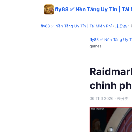
fly88 ✅ Nền Tảng Uy Tín | Tải
fly88 ✅ Nền Tảng Uy Tín | Tải Miễn Phí
›
未分类
›
fly88 ✅ Nền Tảng Uy Tí
games
Raidmark
chinh ph
06 Th6 2026
· 未分类