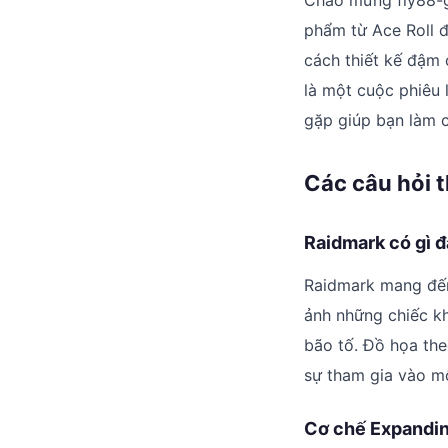
Chào mừng fly88-g
phẩm từ Ace Roll đ
cách thiết kế đậm 
là một cuộc phiêu 
gặp giúp bạn làm c
Các câu hỏi 
Raidmark có gì đ
Raidmark mang đến 
ảnh những chiếc kh
bão tố. Đồ họa th
sự tham gia vào mộ
Cơ chế Expandin