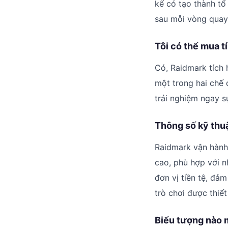
kể có tạo thành tổ
sau mỗi vòng quay,
Tôi có thể mua 
Có, Raidmark tích 
một trong hai chế 
trải nghiệm ngay s
Thông số kỹ thuật
Raidmark vận hành 
cao, phù hợp với 
đơn vị tiền tệ, đảm
trò chơi được thiế
Biểu tượng nào m