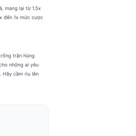
, mang lại từ 1.5x
.5x đến 1x mức cược
trống trận hùng
 cho những ai yêu
. Hãy cầm rìu lên