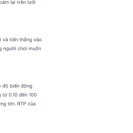
ám lại trên lưới
 và tiến thẳng vào
ng người chơi muốn
ó độ biến động
 từ 0.10 đến 100
ởng lớn. RTP của