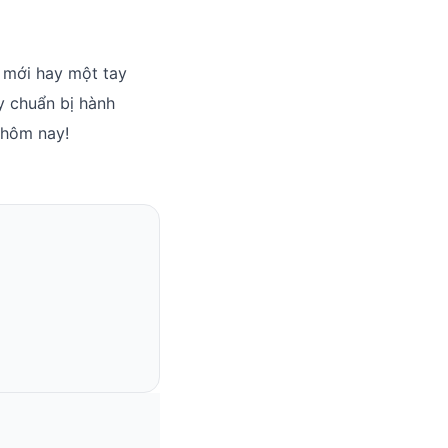
 mới hay một tay
ãy chuẩn bị hành
 hôm nay!