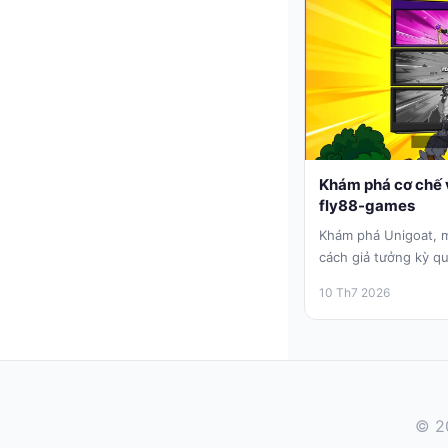
Khám phá cơ chế v
fly88-games
Khám phá Unigoat, m
cách giả tưởng kỳ qu
chú...
10 Th7 2026
© 20