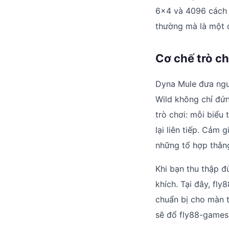
6×4 và 4096 cách
thường mà là một c
Cơ chế trò c
Dyna Mule đưa ngư
Wild không chỉ đứ
trò chơi: mỗi biểu
lại liên tiếp. Cảm 
những tổ hợp thắng
Khi bạn thu thập đ
khích. Tại đây, fl
chuẩn bị cho màn t
sẽ đổ fly88-games