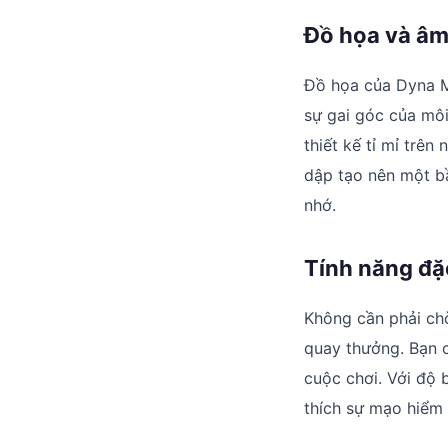
Đồ họa và âm
Đồ họa của Dyna Mu
sự gai góc của môi
thiết kế tỉ mỉ trê
dập tạo nên một bầ
nhớ.
Tính năng đặ
Không cần phải ch
quay thưởng. Bạn 
cuộc chơi. Với độ 
thích sự mạo hiểm 