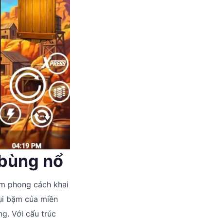
 bùng nổ
m phong cách khai
bụi bặm của miền
g. Với cấu trúc