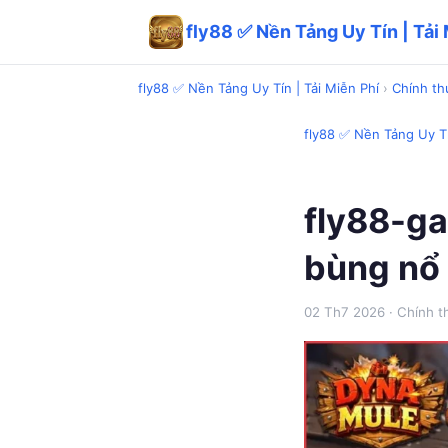
fly88 ✅ Nền Tảng Uy Tín | Tải
fly88 ✅ Nền Tảng Uy Tín | Tải Miễn Phí
›
Chính th
fly88 ✅ Nền Tảng Uy Tí
fly88-ga
bùng nổ
02 Th7 2026
· Chính t