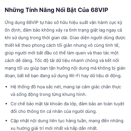
Những Tính Năng Nổi Bật Của 68VIP
Ứng dụng 68VIP tự hào sở hữu hiệu suất vận hành cực kỳ
ổn định, đảm bảo không xảy ra tình trạng giật lag ngay cả
khi sử dụng trong thời gian dài. Giao diện người dùng được
thiết kế theo phong cách tối giản nhưng vô cùng tinh tế,
giúp người mới bắt đầu có thể làm quen và thao tác một
cách dễ dàng. Tốc độ tải dữ liệu nhanh chóng và kết nối
mạng tối ưu giúp bạn tận hưởng nội dung mà không bị gián
đoạn, bất kể bạn đang sử dụng Wi-Fi hay dữ liệu di động.
Hệ thống đồ họa sắc nét, mang lại cảm giác chân thực
và sống động trong từng khung hình.
Cơ chế bảo mật tài khoản đa lớp, đảm bảo an toàn tuyệt
đối cho thông tin cá nhân của người dùng.
Cập nhật nội dung liên tục hàng tuần, mang đến những
xu hướng giải trí mới nhất và hấp dẫn nhất.