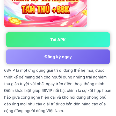
Tải APK
Đăng ký ngay
68VIP là một ứng dụng giải trí di động thế hệ mới, được
thiết kế để mang đến cho người dùng những trải nghiệm
thư giãn tuyệt vời nhất ngay trên điện thoại thông minh.
Điểm khác biệt giúp 68VIP nổi bật chính là sự kết hợp hoàn
hảo giữa công nghệ hiện đại và kho nội dung phong phú,
đáp ứng mọi nhu cầu giải trí từ cơ bản đến nâng cao của
cộng đồng người dùng Việt Nam.