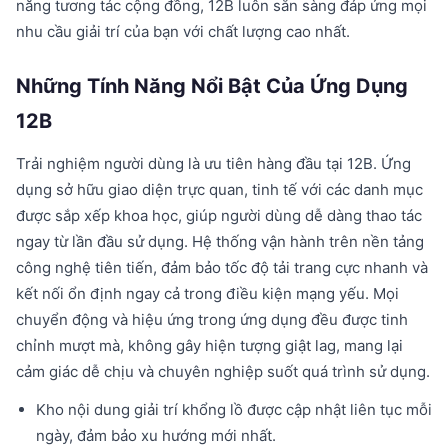
năng tương tác cộng đồng, 12B luôn sẵn sàng đáp ứng mọi
nhu cầu giải trí của bạn với chất lượng cao nhất.
Những Tính Năng Nổi Bật Của Ứng Dụng
12B
Trải nghiệm người dùng là ưu tiên hàng đầu tại 12B. Ứng
dụng sở hữu giao diện trực quan, tinh tế với các danh mục
được sắp xếp khoa học, giúp người dùng dễ dàng thao tác
ngay từ lần đầu sử dụng. Hệ thống vận hành trên nền tảng
công nghệ tiên tiến, đảm bảo tốc độ tải trang cực nhanh và
kết nối ổn định ngay cả trong điều kiện mạng yếu. Mọi
chuyển động và hiệu ứng trong ứng dụng đều được tinh
chỉnh mượt mà, không gây hiện tượng giật lag, mang lại
cảm giác dễ chịu và chuyên nghiệp suốt quá trình sử dụng.
Kho nội dung giải trí khổng lồ được cập nhật liên tục mỗi
ngày, đảm bảo xu hướng mới nhất.